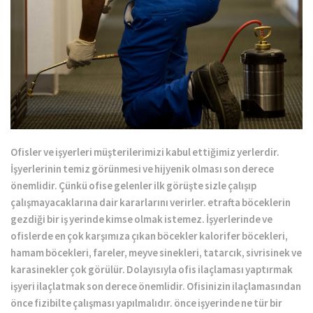
Ofisler ve işyerleri müşterilerimizi kabul ettiğimiz yerlerdir.
İşyerlerinin temiz görünmesi ve hijyenik olması son derece
önemlidir. Çünkü ofise gelenler ilk görüşte sizle çalışıp
çalışmayacaklarına dair kararlarını verirler. etrafta böceklerin
gezdiği bir iş yerinde kimse olmak istemez. İşyerlerinde ve
ofislerde en çok karşımıza çıkan böcekler kalorifer böcekleri,
hamam böcekleri, fareler, meyve sinekleri, tatarcık, sivrisinek ve
karasinekler çok görülür. Dolayısıyla ofis ilaçlaması yaptırmak
işyeri ilaçlatmak son derece önemlidir. Ofisinizin ilaçlamasından
önce fizibilte çalışması yapılmalıdır. önce işyerinde ne tür bir