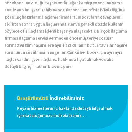
böcek sorunu olduğu teşhis edilir. eğer kemirgen sorunu varsa
analiz yapılır. İşyeri sahibine sorular sorulur. ofisin büyüklüğüne
göre ilaç hazırlanır. İlaçlama firması tüm soruların cevaplarını
aldıktan sonra uygun ilaçları hazırlar ve gerekli dozda kullanır
böylece ofis ilaçlama işlemi başarıya ulaşacaktır. Bir çok ilaçlama
firması ilaçlama servisi vermeden önce müşteriye sorular
sormaz ve tüm haşerelere aynı ilacı kullanır bu tür tavırlar haşere
sorununun çözülmesini engeller. Çünkü her böcek için ayrı ayrı
ilaçlar vardır. işyeri ilaçlama hakkında fiyat almak ve daha
detaylı bilgi için lütfen bize ulaşınız.
Broşürümüzü
İndirebilirsiniz
Peyzaj hizmetlerimiz hakkında detaylı bilgi almak
için kataloğumuzu indirebilirsiniz…