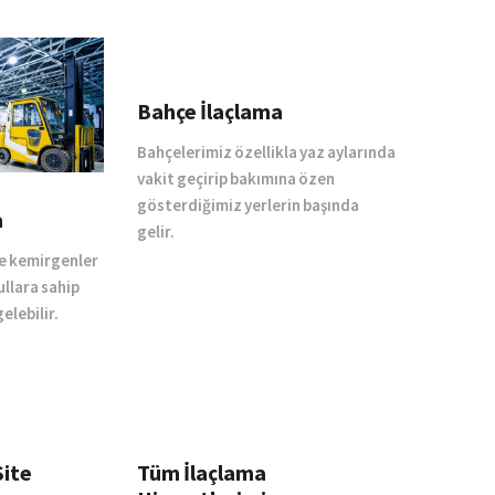
Bahçe İlaçlama
Bahçelerimiz özellikla yaz aylarında
vakit geçirip bakımına özen
gösterdiğimiz yerlerin başında
a
gelir.
ve kemirgenler
ullara sahip
elebilir.
Site
Tüm İlaçlama