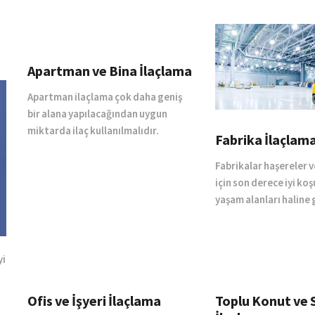
Apartman ve Bina İlaçlama
Apartman ilaçlama çok daha geniş
bir alana yapılacağından uygun
miktarda ilaç kullanılmalıdır.
Fabrika İlaçlam
Fabrikalar haşereler 
için son derece iyi koş
yaşam alanları haline g
yi
Ofis ve İşyeri İlaçlama
Toplu Konut ve 